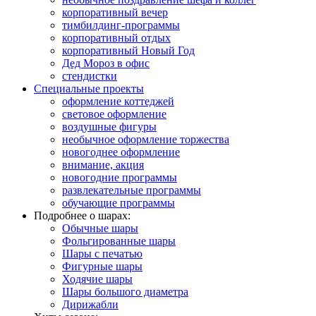
корпоративный вечер
тимбилдинг-программы
корпоративный отдых
корпоративный Новый Год
Дед Мороз в офис
стендистки
Специальные проекты
оформление коттеджей
световое оформление
воздушные фигуры
необычное оформление торжества
новогоднее оформление
внимание, акция
новогодние программы
развлекательные программы
обучающие программы
Подробнее о шарах:
Обычные шары
Фольгированные шары
Шары с печатью
Фигурные шары
Ходячие шары
Шары большого диаметра
Дирижабли