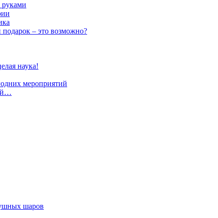
 руками
рии
ика
подарок – это возможно?
елая наука!
годних мероприятий
ный…
душных шаров