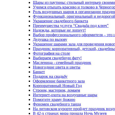
Шары из паутины: стильный интерьер своими
Учимся отыхать красиво и толково в Черного
Роль воздушных шаров в организации праздн
Функциональный, оригинальный и недорогой 
Украшение свадебного банкета
Преимущества услуги “Свадьба под ключ”
Надежды, которые не лопнут!
Выбор профессионального оформителя – это ц
Дедушка по вызову
Украшение шарами зала для проведения ново
Праздник: корпоративный, детский, свадеб
Фотография на столе
Выбираем свадебную фату!
Масленица - семейный праздник
Новогодние цвета и цветы
Банкет
Подарок на свадьбу
Оформление банкетного зала
Корпоративный Новый Год
Строим, мастерим, ломаем
Интернет-охота на воздушные шары
Помогите храму божию
Феномен свадебного танца
На литовском курорте пройдет праздник воз
В 42-х странах мира прошла Ночь Музеев