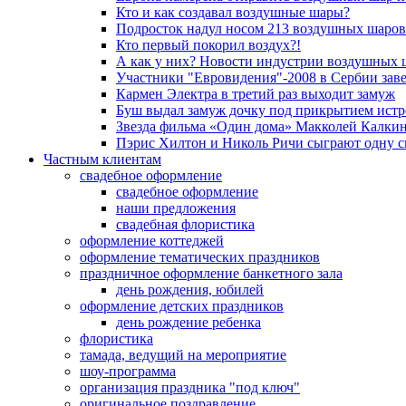
Кто и как создавал воздушные шары?
Подросток надул носом 213 воздушных шаров
Кто первый покорил воздух?!
А как у них? Новости индустрии воздушны
Участники "Евровидения"-2008 в Сербии зав
Кармен Электра в третий раз выходит замуж
Буш выдал замуж дочку под прикрытием истре
Звезда фильма «Один дома» Макколей Калкин
Пэрис Хилтон и Николь Ричи сыграют одну с
Частным клиентам
свадебное оформление
свадебное оформление
наши предложения
свадебная флористика
оформление коттеджей
оформление тематических праздников
праздничное оформление банкетного зала
день рождения, юбилей
оформление детcких праздников
день рождение ребенка
флористика
тамада, ведущий на мероприятие
шоу-программа
организация праздника "под ключ"
оригинальное поздравление