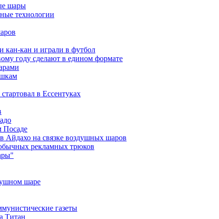
ые шары
мные технологии
шаров
 кан-кан и играли в футбол
ому году сделают в едином формате
арами
ышкам
стартовал в Ессентуках
в
адо
м Посаде
в Айдахо на связке воздушных шаров
еобычных рекламных трюков
ары"
душном шаре
ммунистические газеты
а Титан