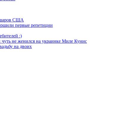
х шаров США
ершили первые репетиции
бителей :)
 чуть не женился на украинке Миле Кунис
вадьбу на двоих