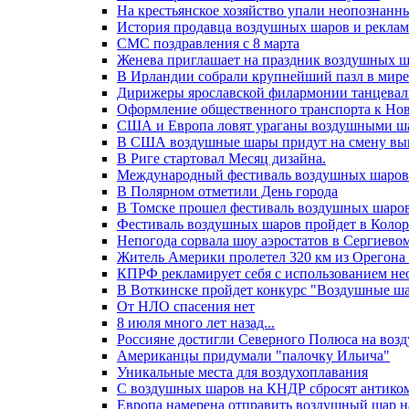
На крестьянское хозяйство упали неопознанн
История продавца воздушных шаров и рекла
СМС поздравления с 8 марта
Женева приглашает на праздник воздушных 
В Ирландии собрали крупнейший пазл в мире
Дирижеры ярославской филармонии танцевали
Оформление общественного транспорта к Нов
США и Европа ловят ураганы воздушными ш
В США воздушные шары придут на смену в
В Риге стартовал Месяц дизайна.
Международный фестиваль воздушных шаров 
В Полярном отметили День города
В Томске прошел фестиваль воздушных шаро
Фестиваль воздушных шаров пройдет в Колор
Непогода сорвала шоу аэростатов в Сергиево
Житель Америки пролетел 320 км из Орегона 
КПРФ рекламирует себя с использованием н
В Воткинске пройдет конкурс "Воздушные ш
От НЛО спасения нет
8 июля много лет назад...
Россияне достигли Северного Полюса на воз
Американцы придумали "палочку Ильича"
Уникальные места для воздухоплавания
С воздушных шаров на КНДР сбросят антико
Европа намерена отправить воздушный шар н