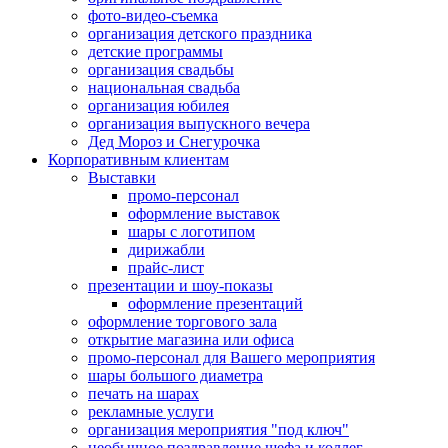
фото-видео-съемка
организация детского праздника
детские программы
организация свадьбы
национальная свадьба
организация юбилея
организация выпускного вечера
Дед Мороз и Снегурочка
Корпоративным клиентам
Выставки
промо-персонал
оформление выставок
шары с логотипом
дирижабли
прайс-лист
презентации и шоу-показы
оформление презентаций
оформление торгового зала
открытие магазина или офиса
промо-персонал для Вашего мероприятия
шары большого диаметра
печать на шарах
рекламные услуги
организация мероприятия "под ключ"
необычное поздравление шефа и коллег