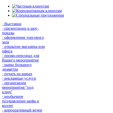
· Выставки
· презентации и шоу-
показы
· оформление торгового
зала
· открытие магазина или
офиса
· промо-персонал для
Вашего мероприятия
· шары большого
диаметра
· печать на шарах
· рекламные услуги
· организация
мероприятия "под
ключ"
· необычное
поздравление шефа и
коллег
· корпоративный вечер