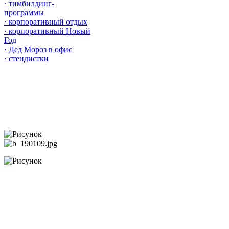
· тимбилдинг-
программы
· корпоративный отдых
· корпоративный Новый
Год
· Дед Мороз в офис
· стендистки